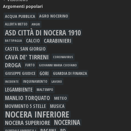
Argomenti popolari
ACQUA PUBBLICA
AGRO NOCERINO
ALLERTA METEO
ANGRI
ASD CITTÀ DI NOCERA 1910
CARABINIERI
CALCIO
BATTIPAGLIA
CASTEL SAN GIORGIO
CAVA DE' TIRRENI
CORONAVIRUS
DROGA
FURTO
GIOVANNI MARIA CUOFANO
GORI
GIUSEPPE GIUDICE
GUARDIA DI FINANZA
INQUINAMENTO
LAVORO
INCIDENTE
LEGAMBIENTE
MALTEMPO
MANLIO TORQUATO
METEO
MOVIMENTO 5 STELLE
MUSICA
NOCERA INFERIORE
NOCERINA
NOCERA SUPERIORE
PAGANI
PD
OSPEDALE UMBERTO I