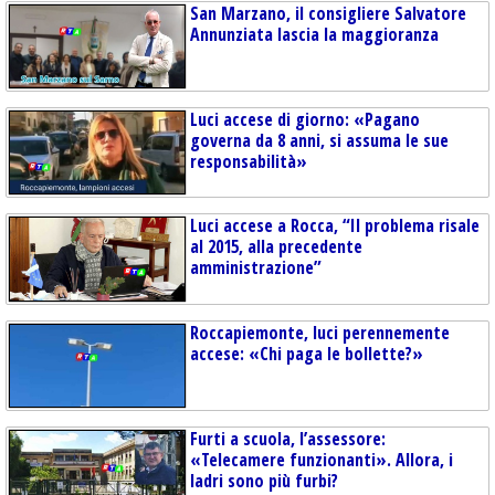
San Marzano, il consigliere Salvatore
Annunziata lascia la maggioranza
Luci accese di giorno: «Pagano
governa da 8 anni, si assuma le sue
responsabilità»
Luci accese a Rocca, “Il problema risale
al 2015, alla precedente
amministrazione”
Roccapiemonte, luci perennemente
accese: «Chi paga le bollette?»
Furti a scuola, l’assessore:
«Telecamere funzionanti». Allora, i
ladri sono più furbi?