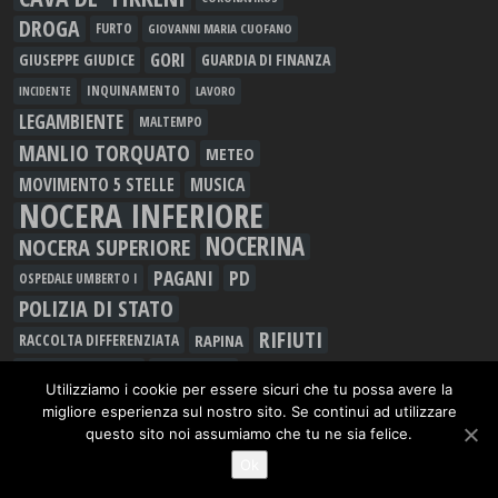
DROGA
FURTO
GIOVANNI MARIA CUOFANO
GORI
GIUSEPPE GIUDICE
GUARDIA DI FINANZA
INQUINAMENTO
LAVORO
INCIDENTE
LEGAMBIENTE
MALTEMPO
MANLIO TORQUATO
METEO
MOVIMENTO 5 STELLE
MUSICA
NOCERA INFERIORE
NOCERINA
NOCERA SUPERIORE
PAGANI
PD
OSPEDALE UMBERTO I
POLIZIA DI STATO
RIFIUTI
RAPINA
RACCOLTA DIFFERENZIATA
SALERNO
ROCCAPIEMONTE
Utilizziamo i cookie per essere sicuri che tu possa avere la
SCUOLA
SARNO
SAN MARZANO SUL SARNO
migliore esperienza sul nostro sito. Se continui ad utilizzare
TRASPORTI
SPACCIO
TRUFFE
questo sito noi assumiamo che tu ne sia felice.
VINCENZO DE LUCA
Ok