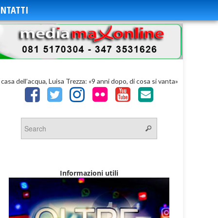
NTATTI
a casa dell’acqua, Luisa Trezza: «9 anni dopo, di cosa si vanta»
Informazioni utili