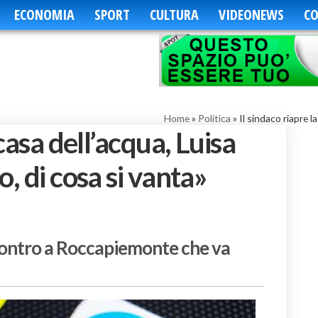
ECONOMIA
SPORT
CULTURA
VIDEONEWS
CO
Home
»
Politica
»
Il sindaco riapre l
 casa dell’acqua, Luisa
, di cosa si vanta»
scontro a Roccapiemonte che va