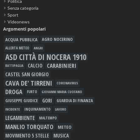
Politica
Senza categoria
Sport
Videonews
Argomenti popolari
ACQUA PUBBLICA
AGRO NOCERINO
ALLERTA METEO
ANGRI
ASD CITTÀ DI NOCERA 1910
CARABINIERI
CALCIO
BATTIPAGLIA
CASTEL SAN GIORGIO
CAVA DE' TIRRENI
CORONAVIRUS
DROGA
FURTO
GIOVANNI MARIA CUOFANO
GORI
GIUSEPPE GIUDICE
GUARDIA DI FINANZA
INQUINAMENTO
LAVORO
INCIDENTE
LEGAMBIENTE
MALTEMPO
MANLIO TORQUATO
METEO
MOVIMENTO 5 STELLE
MUSICA