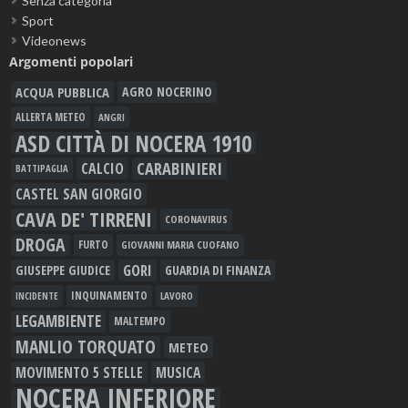
Senza categoria
Sport
Videonews
Argomenti popolari
ACQUA PUBBLICA
AGRO NOCERINO
ALLERTA METEO
ANGRI
ASD CITTÀ DI NOCERA 1910
CARABINIERI
CALCIO
BATTIPAGLIA
CASTEL SAN GIORGIO
CAVA DE' TIRRENI
CORONAVIRUS
DROGA
FURTO
GIOVANNI MARIA CUOFANO
GORI
GIUSEPPE GIUDICE
GUARDIA DI FINANZA
INQUINAMENTO
LAVORO
INCIDENTE
LEGAMBIENTE
MALTEMPO
MANLIO TORQUATO
METEO
MOVIMENTO 5 STELLE
MUSICA
NOCERA INFERIORE