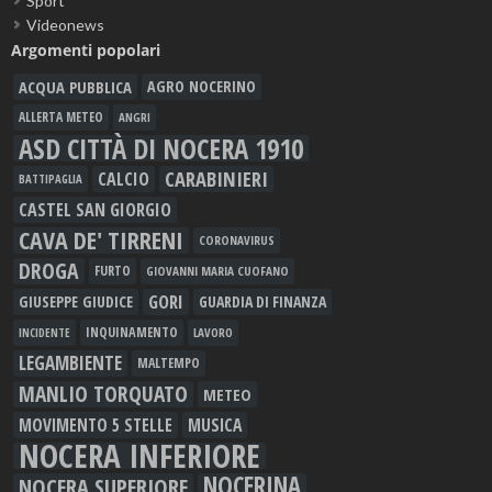
Sport
Videonews
Argomenti popolari
ACQUA PUBBLICA
AGRO NOCERINO
ALLERTA METEO
ANGRI
ASD CITTÀ DI NOCERA 1910
CARABINIERI
CALCIO
BATTIPAGLIA
CASTEL SAN GIORGIO
CAVA DE' TIRRENI
CORONAVIRUS
DROGA
FURTO
GIOVANNI MARIA CUOFANO
GORI
GIUSEPPE GIUDICE
GUARDIA DI FINANZA
INQUINAMENTO
LAVORO
INCIDENTE
LEGAMBIENTE
MALTEMPO
MANLIO TORQUATO
METEO
MOVIMENTO 5 STELLE
MUSICA
NOCERA INFERIORE
NOCERINA
NOCERA SUPERIORE