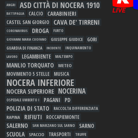
ASD CITTÀ DI NOCERA 1910
ANGRI
CARABINIERI
CALCIO
BATTIPAGLIA
CAVA DE' TIRRENI
CASTEL SAN GIORGIO
DROGA
FURTO
CORONAVIRUS
GORI
GIUSEPPE GIUDICE
GIOVANNI MARIA CUOFANO
GUARDIA DI FINANZA
INQUINAMENTO
INCIDENTE
LEGAMBIENTE
MALTEMPO
LAVORO
MANLIO TORQUATO
METEO
MOVIMENTO 5 STELLE
MUSICA
NOCERA INFERIORE
NOCERINA
NOCERA SUPERIORE
PAGANI
PD
OSPEDALE UMBERTO I
POLIZIA DI STATO
RACCOLTA DIFFERENZIATA
RIFIUTI
RAPINA
ROCCAPIEMONTE
SALERNO
SARNO
SAN MARZANO SUL SARNO
SCUOLA
TRASPORTI
SPACCIO
TRUFFE