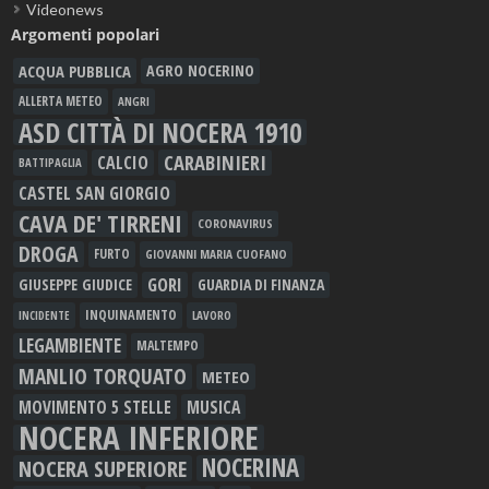
Videonews
Argomenti popolari
ACQUA PUBBLICA
AGRO NOCERINO
ALLERTA METEO
ANGRI
ASD CITTÀ DI NOCERA 1910
CARABINIERI
CALCIO
BATTIPAGLIA
CASTEL SAN GIORGIO
CAVA DE' TIRRENI
CORONAVIRUS
DROGA
FURTO
GIOVANNI MARIA CUOFANO
GORI
GIUSEPPE GIUDICE
GUARDIA DI FINANZA
INQUINAMENTO
LAVORO
INCIDENTE
LEGAMBIENTE
MALTEMPO
MANLIO TORQUATO
METEO
MOVIMENTO 5 STELLE
MUSICA
NOCERA INFERIORE
NOCERINA
NOCERA SUPERIORE