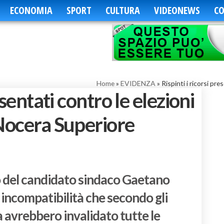
ECONOMIA
SPORT
CULTURA
VIDEONEWS
CO
Home
»
EVIDENZA
»
Rispinti i ricorsi pr
esentati contro le elezioni
 Nocera Superiore
aso del candidato sindaco Gaetano
incompatibilità che secondo gli
 avrebbero invalidato tutte le