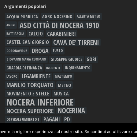
Argomenti popolari
ACQUA PUBBLICA
AGRO NOCERINO
ALLERTA METEO
ASD CITTÀ DI NOCERA 1910
ANGRI
CARABINIERI
CALCIO
BATTIPAGLIA
CAVA DE' TIRRENI
CASTEL SAN GIORGIO
DROGA
FURTO
CORONAVIRUS
GORI
GIUSEPPE GIUDICE
GIOVANNI MARIA CUOFANO
GUARDIA DI FINANZA
INQUINAMENTO
INCIDENTE
LEGAMBIENTE
MALTEMPO
LAVORO
MANLIO TORQUATO
METEO
MOVIMENTO 5 STELLE
MUSICA
NOCERA INFERIORE
NOCERINA
NOCERA SUPERIORE
PAGANI
PD
OSPEDALE UMBERTO I
POLIZIA DI STATO
RACCOLTA DIFFERENZIATA
avere la migliore esperienza sul nostro sito. Se continui ad utilizzare q
RIFIUTI
RAPINA
ROCCAPIEMONTE