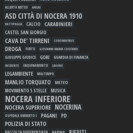
ALLERTA METEO
ANGRI
ASD CITTÀ DI NOCERA 1910
CARABINIERI
CALCIO
BATTIPAGLIA
CASTEL SAN GIORGIO
CAVA DE' TIRRENI
CORONAVIRUS
DROGA
FURTO
GIOVANNI MARIA CUOFANO
GORI
GIUSEPPE GIUDICE
GUARDIA DI FINANZA
INQUINAMENTO
LAVORO
INCIDENTE
LEGAMBIENTE
MALTEMPO
MANLIO TORQUATO
METEO
MOVIMENTO 5 STELLE
MUSICA
NOCERA INFERIORE
NOCERINA
NOCERA SUPERIORE
PAGANI
PD
OSPEDALE UMBERTO I
POLIZIA DI STATO
RIFIUTI
RAPINA
RACCOLTA DIFFERENZIATA