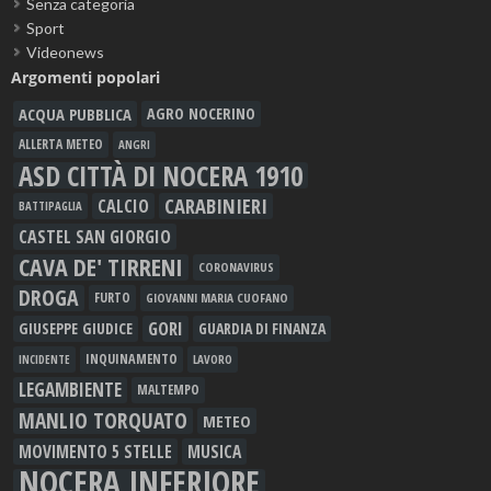
Senza categoria
Sport
Videonews
Argomenti popolari
ACQUA PUBBLICA
AGRO NOCERINO
ALLERTA METEO
ANGRI
ASD CITTÀ DI NOCERA 1910
CARABINIERI
CALCIO
BATTIPAGLIA
CASTEL SAN GIORGIO
CAVA DE' TIRRENI
CORONAVIRUS
DROGA
FURTO
GIOVANNI MARIA CUOFANO
GORI
GIUSEPPE GIUDICE
GUARDIA DI FINANZA
INQUINAMENTO
LAVORO
INCIDENTE
LEGAMBIENTE
MALTEMPO
MANLIO TORQUATO
METEO
MOVIMENTO 5 STELLE
MUSICA
NOCERA INFERIORE