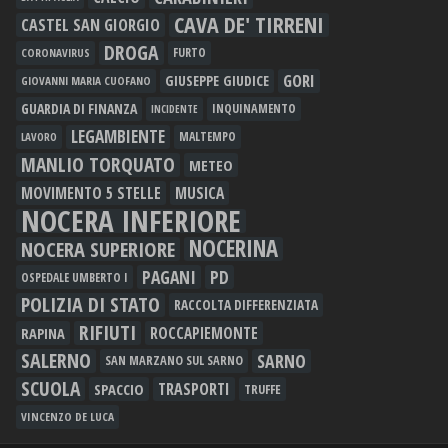
CAVA DE' TIRRENI
CASTEL SAN GIORGIO
DROGA
FURTO
CORONAVIRUS
GORI
GIUSEPPE GIUDICE
GIOVANNI MARIA CUOFANO
GUARDIA DI FINANZA
INQUINAMENTO
INCIDENTE
LEGAMBIENTE
MALTEMPO
LAVORO
MANLIO TORQUATO
METEO
MOVIMENTO 5 STELLE
MUSICA
NOCERA INFERIORE
NOCERINA
NOCERA SUPERIORE
PAGANI
PD
OSPEDALE UMBERTO I
POLIZIA DI STATO
RACCOLTA DIFFERENZIATA
RIFIUTI
RAPINA
ROCCAPIEMONTE
SALERNO
SARNO
SAN MARZANO SUL SARNO
SCUOLA
TRASPORTI
SPACCIO
TRUFFE
VINCENZO DE LUCA