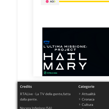
Credits
Categorie
RTALive - La TV della gente,fatta
Attualità
dalla gente.
Cronaca
Cultura
Nocera Inferiore (SA)