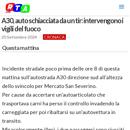
A30, auto schiacciata da un tir: intervengono i
vigili del fuoco
20 Settembre 2024
-
CRONACA
-
Questa mattina
Incidente stradale poco prima delle ore 8 di questa
mattina sull’autostrada A30 direzione sud all’altezza
dello svincolo per Mercato San Severino.
Per cause da accertare un’autoarticolato che
trasportava carni ha perso il controllo invadendo la
carreggiata per poi ribaltarsi su un’autovettura in
transito.
Miracolosamente illesi, i due passaggeri sono riusciti