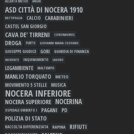
ALLERTA METEO
ANGRI
ASD CITTÀ DI NOCERA 1910
CARABINIERI
CALCIO
BATTIPAGLIA
CASTEL SAN GIORGIO
CAVA DE' TIRRENI
CORONAVIRUS
DROGA
FURTO
GIOVANNI MARIA CUOFANO
GORI
GIUSEPPE GIUDICE
GUARDIA DI FINANZA
INQUINAMENTO
LAVORO
INCIDENTE
LEGAMBIENTE
MALTEMPO
MANLIO TORQUATO
METEO
MOVIMENTO 5 STELLE
MUSICA
NOCERA INFERIORE
NOCERINA
NOCERA SUPERIORE
PAGANI
PD
OSPEDALE UMBERTO I
POLIZIA DI STATO
RIFIUTI
RAPINA
RACCOLTA DIFFERENZIATA