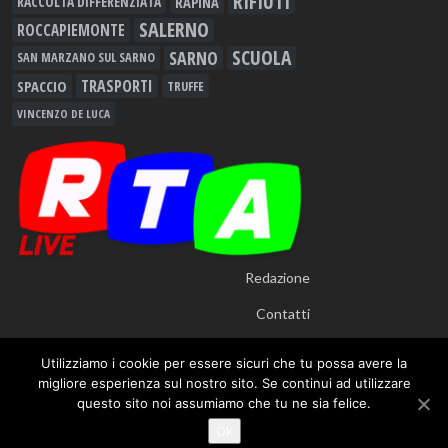
RIFIUTI
RAPINA
RACCOLTA DIFFERENZIATA
SALERNO
ROCCAPIEMONTE
SCUOLA
SARNO
SAN MARZANO SUL SARNO
TRASPORTI
SPACCIO
TRUFFE
VINCENZO DE LUCA
Redazione
Contatti
Utilizziamo i cookie per essere sicuri che tu possa avere la
migliore esperienza sul nostro sito. Se continui ad utilizzare
questo sito noi assumiamo che tu ne sia felice.
© 2012 - 2026
RTALive
- Testata Giornalistica Registrata presso Tribunale di
Ok
Nocera Inferiore n.913/12 - TUTTI I DIRITTI RISERVATI