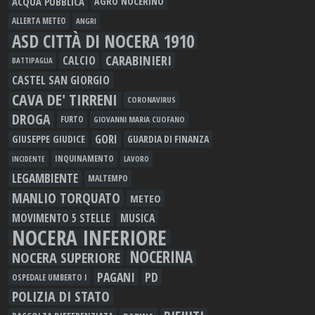
ACQUA PUBBLICA
AGRO NOCERINO
ALLERTA METEO
ANGRI
ASD CITTÀ DI NOCERA 1910
CARABINIERI
CALCIO
BATTIPAGLIA
CASTEL SAN GIORGIO
CAVA DE' TIRRENI
CORONAVIRUS
DROGA
FURTO
GIOVANNI MARIA CUOFANO
GORI
GIUSEPPE GIUDICE
GUARDIA DI FINANZA
INQUINAMENTO
LAVORO
INCIDENTE
LEGAMBIENTE
MALTEMPO
MANLIO TORQUATO
METEO
MOVIMENTO 5 STELLE
MUSICA
NOCERA INFERIORE
NOCERINA
NOCERA SUPERIORE
PAGANI
PD
OSPEDALE UMBERTO I
POLIZIA DI STATO