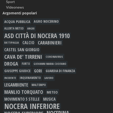
Sport
Videonews
Argomenti popolari
ACQUA PUBBLICA
AGRO NOCERINO
ALLERTA METEO
ANGRI
ASD CITTÀ DI NOCERA 1910
CARABINIERI
CALCIO
BATTIPAGLIA
CASTEL SAN GIORGIO
CAVA DE' TIRRENI
CORONAVIRUS
DROGA
FURTO
GIOVANNI MARIA CUOFANO
GORI
GIUSEPPE GIUDICE
GUARDIA DI FINANZA
INQUINAMENTO
LAVORO
INCIDENTE
LEGAMBIENTE
MALTEMPO
MANLIO TORQUATO
METEO
MOVIMENTO 5 STELLE
MUSICA
NOCERA INFERIORE