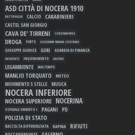
ASD CITTÀ DI NOCERA 1910
CARABINIERI
CALCIO
BATTIPAGLIA
CASTEL SAN GIORGIO
CAVA DE' TIRRENI
CORONAVIRUS
DROGA
FURTO
GIOVANNI MARIA CUOFANO
GORI
GIUSEPPE GIUDICE
GUARDIA DI FINANZA
INQUINAMENTO
LAVORO
INCIDENTE
LEGAMBIENTE
MALTEMPO
MANLIO TORQUATO
METEO
MOVIMENTO 5 STELLE
MUSICA
NOCERA INFERIORE
NOCERINA
NOCERA SUPERIORE
PAGANI
PD
OSPEDALE UMBERTO I
POLIZIA DI STATO
RIFIUTI
RAPINA
RACCOLTA DIFFERENZIATA
SALERNO
ROCCAPIEMONTE