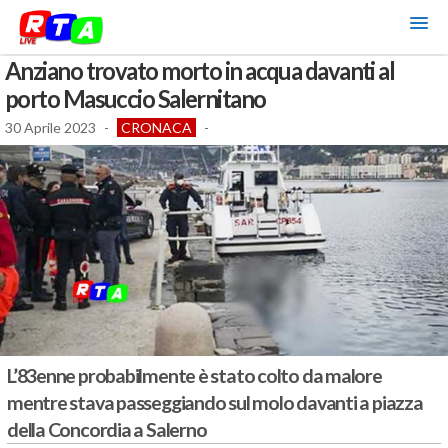
Anziano trovato morto in acqua davanti al
porto Masuccio Salernitano
30 Aprile 2023
-
CRONACA
-
L’83enne probabilmente è stato colto da malore
mentre stava passeggiando sul molo davanti a piazza
della Concordia a Salerno