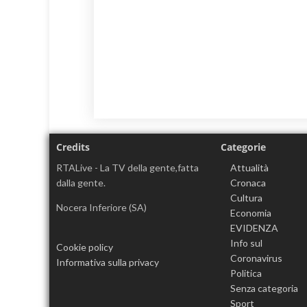
Credits
Categorie
RTALive - La TV della gente,fatta
Attualità
dalla gente.
Cronaca
Cultura
Nocera Inferiore (SA)
Economia
EVIDENZA
Info sul
Cookie policy
Coronavirus
Informativa sulla privacy
Politica
Senza categoria
Sport