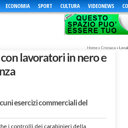
ECONOMIA
SPORT
CULTURA
VIDEONEWS
CO
Home
»
Cronaca
»
Local
 con lavoratori in nero e
anza
lcuni esercizi commerciali del
he i controlli dei carabinieri della