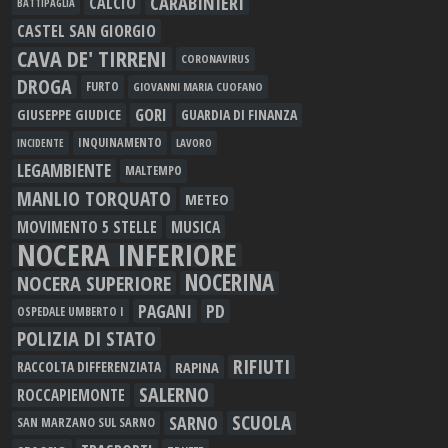
CARABINIERI
CALCIO
BATTIPAGLIA
CASTEL SAN GIORGIO
CAVA DE' TIRRENI
CORONAVIRUS
DROGA
FURTO
GIOVANNI MARIA CUOFANO
GORI
GIUSEPPE GIUDICE
GUARDIA DI FINANZA
INQUINAMENTO
LAVORO
INCIDENTE
LEGAMBIENTE
MALTEMPO
MANLIO TORQUATO
METEO
MOVIMENTO 5 STELLE
MUSICA
NOCERA INFERIORE
NOCERINA
NOCERA SUPERIORE
PAGANI
PD
OSPEDALE UMBERTO I
POLIZIA DI STATO
RIFIUTI
RAPINA
RACCOLTA DIFFERENZIATA
SALERNO
ROCCAPIEMONTE
SCUOLA
SARNO
SAN MARZANO SUL SARNO