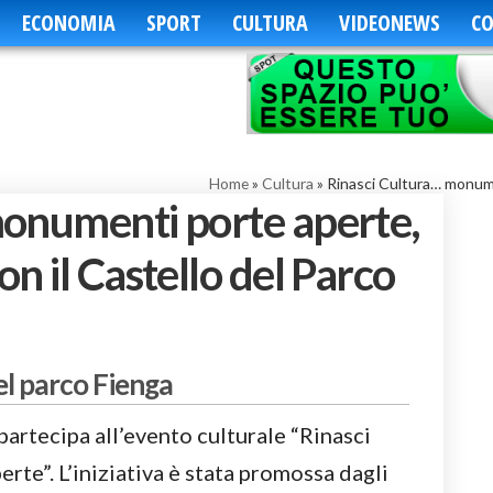
ECONOMIA
SPORT
CULTURA
VIDEONEWS
CO
Home
»
Cultura
»
Rinasci Cultura… monumen
monumenti porte aperte,
n il Castello del Parco
el parco Fienga
artecipa all’evento culturale “Rinasci
te”. L’iniziativa è stata promossa dagli