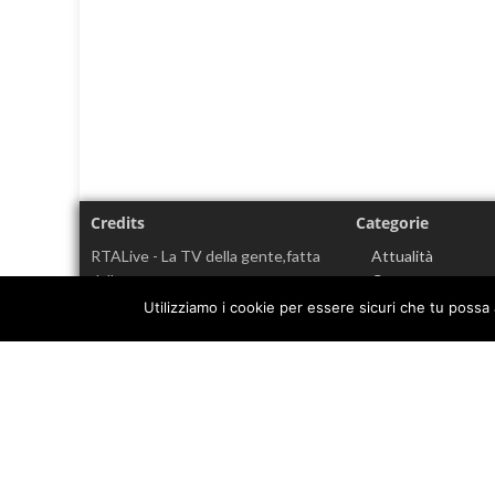
Credits
Categorie
RTALive - La TV della gente,fatta
Attualità
dalla gente.
Cronaca
Cultura
Utilizziamo i cookie per essere sicuri che tu possa 
Nocera Inferiore (SA)
Economia
EVIDENZA
Info sul
Cookie policy
Coronavirus
Informativa sulla privacy
Politica
Senza categoria
Sport