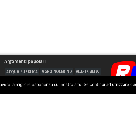
Argomenti popolari
ACQUA PUBBLICA
AGRO NOCERINO
ALLERTA METEO
ASD CITTÀ DI NOCERA 1910
ANGRI
avere la migliore esperienza sul nostro sito. Se continui ad utilizzare q
CARABINIERI
CALCIO
BATTIPAGLIA
CAVA DE' TIRRENI
CASTEL SAN GIORGIO
DROGA
FURTO
CORONAVIRUS
GORI
GIUSEPPE GIUDICE
GIOVANNI MARIA CUOFANO
GUARDIA DI FINANZA
INQUINAMENTO
INCIDENTE
LEGAMBIENTE
MALTEMPO
LAVORO