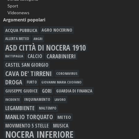
Sport
Videonews
Argomenti popolari
ACQUA PUBBLICA
AGRO NOCERINO
ALLERTA METEO
ANGRI
ASD CITTÀ DI NOCERA 1910
CARABINIERI
CALCIO
BATTIPAGLIA
CASTEL SAN GIORGIO
CAVA DE' TIRRENI
CORONAVIRUS
DROGA
FURTO
GIOVANNI MARIA CUOFANO
GORI
GIUSEPPE GIUDICE
GUARDIA DI FINANZA
INQUINAMENTO
LAVORO
INCIDENTE
LEGAMBIENTE
MALTEMPO
MANLIO TORQUATO
METEO
MOVIMENTO 5 STELLE
MUSICA
NOCERA INFERIORE