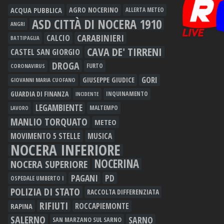
ACQUA PUBBLICA
AGRO NOCERINO
ALLERTA METEO
ASD CITTÀ DI NOCERA 1910
ANGRI
CARABINIERI
CALCIO
BATTIPAGLIA
CAVA DE' TIRRENI
CASTEL SAN GIORGIO
DROGA
FURTO
CORONAVIRUS
GORI
GIUSEPPE GIUDICE
GIOVANNI MARIA CUOFANO
GUARDIA DI FINANZA
INQUINAMENTO
INCIDENTE
LEGAMBIENTE
MALTEMPO
LAVORO
MANLIO TORQUATO
METEO
MOVIMENTO 5 STELLE
MUSICA
NOCERA INFERIORE
NOCERINA
NOCERA SUPERIORE
PAGANI
PD
OSPEDALE UMBERTO I
POLIZIA DI STATO
RACCOLTA DIFFERENZIATA
RIFIUTI
RAPINA
ROCCAPIEMONTE
SALERNO
SARNO
SAN MARZANO SUL SARNO