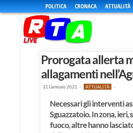
POLITICA
CRONACA
ATTUALITÀ
Prorogata allerta m
allagamenti nell’Ag
31 Gennaio 2021
-
ATTUALITÀ
-
Necessari gli interventi as
Sguazzatoio. In zona, ieri, 
fuoco, altre hanno lasciat