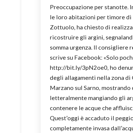
Preoccupazione per stanotte. In
le loro abitazioni per timore di
Zottuolo, ha chiesto di realizz
ricostruire gli argini, segnaland
somma urgenza. Il consigliere r
scrive su Facebook: «Solo pochi
http://bit.ly/3pN2oe0, ho denun
degli allagamenti nella zona di 
Marzano sul Sarno, mostrando c
letteralmente mangiando gli arg
contenere le acque che afflui
Quest’oggi è accaduto il peggio.
completamente invasa dall’acqua