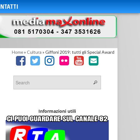
NTATTI
Home
»
Cultura
»
Giffoni 2019: tutti gli Special Award
Informazioni utili