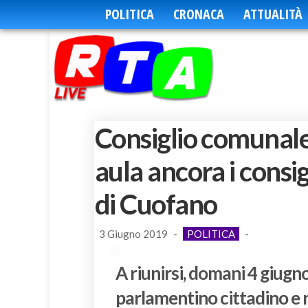
POLITICA
CRONACA
ATTUALITÀ
Consiglio comunale
aula ancora i consi
di Cuofano
3 Giugno 2019
-
POLITICA
-
A riunirsi, domani 4 giugno
parlamentino cittadino e n