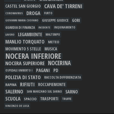
CAVA DE' TIRRENI
CASTEL SAN GIORGIO
DROGA
FURTO
CORONAVIRUS
GORI
GIUSEPPE GIUDICE
GIOVANNI MARIA CUOFANO
GUARDIA DI FINANZA
INQUINAMENTO
INCIDENTE
LEGAMBIENTE
MALTEMPO
LAVORO
MANLIO TORQUATO
METEO
MOVIMENTO 5 STELLE
MUSICA
NOCERA INFERIORE
NOCERINA
NOCERA SUPERIORE
PAGANI
PD
OSPEDALE UMBERTO I
POLIZIA DI STATO
RACCOLTA DIFFERENZIATA
RIFIUTI
RAPINA
ROCCAPIEMONTE
SALERNO
SARNO
SAN MARZANO SUL SARNO
SCUOLA
TRASPORTI
SPACCIO
TRUFFE
VINCENZO DE LUCA