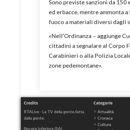
Sono previste sanzioni da 150 e
ed erbacce, mentre ammonta a 
fuoco a materiali diversi dagli s
«Nell’Ordinanza – aggiunge Cuof
cittadini a segnalare al Corpo Fo
Carabinieri o alla Polizia Loca
zone pedemontane».
Credits
Categorie
RTALive - La TV della gente,fatta
Attualità
dalla gente.
Cronaca
Cultura
Nocera Inferiore (SA)