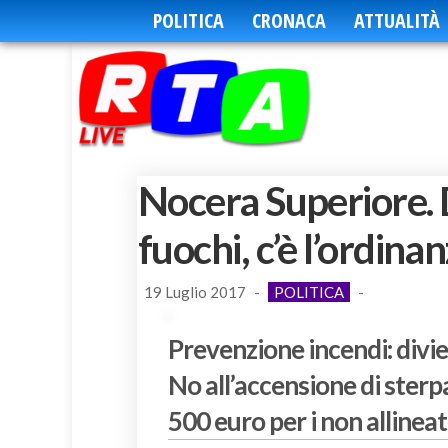
POLITICA
CRONACA
ATTUALITÀ
Nocera Superiore. D
fuochi, c’è l’ordina
19 Luglio 2017
-
POLITICA
-
Prevenzione incendi: divie
No all’accensione di sterpa
500 euro per i non allineati