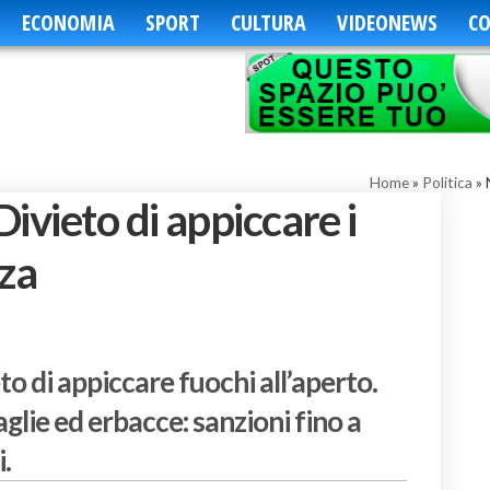
ECONOMIA
SPORT
CULTURA
VIDEONEWS
CO
Home
»
Politica
»
ivieto di appiccare i
nza
to di appiccare fuochi all’aperto.
glie ed erbacce: sanzioni fino a
.