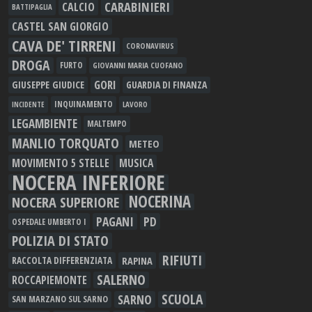
CARABINIERI
CALCIO
BATTIPAGLIA
CASTEL SAN GIORGIO
CAVA DE' TIRRENI
CORONAVIRUS
DROGA
FURTO
GIOVANNI MARIA CUOFANO
GORI
GIUSEPPE GIUDICE
GUARDIA DI FINANZA
INQUINAMENTO
LAVORO
INCIDENTE
LEGAMBIENTE
MALTEMPO
MANLIO TORQUATO
METEO
MOVIMENTO 5 STELLE
MUSICA
NOCERA INFERIORE
NOCERINA
NOCERA SUPERIORE
PAGANI
PD
OSPEDALE UMBERTO I
POLIZIA DI STATO
RIFIUTI
RAPINA
RACCOLTA DIFFERENZIATA
SALERNO
ROCCAPIEMONTE
SCUOLA
SARNO
SAN MARZANO SUL SARNO