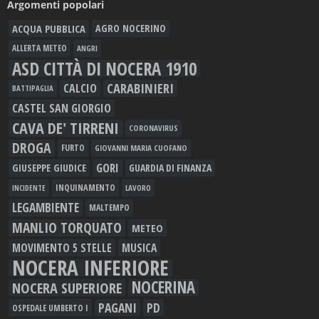
Argomenti popolari
ACQUA PUBBLICA
AGRO NOCERINO
ALLERTA METEO
ANGRI
ASD CITTÀ DI NOCERA 1910
CARABINIERI
CALCIO
BATTIPAGLIA
CASTEL SAN GIORGIO
CAVA DE' TIRRENI
CORONAVIRUS
DROGA
FURTO
GIOVANNI MARIA CUOFANO
GORI
GIUSEPPE GIUDICE
GUARDIA DI FINANZA
INQUINAMENTO
LAVORO
INCIDENTE
LEGAMBIENTE
MALTEMPO
MANLIO TORQUATO
METEO
MOVIMENTO 5 STELLE
MUSICA
NOCERA INFERIORE
NOCERINA
NOCERA SUPERIORE
PAGANI
PD
OSPEDALE UMBERTO I