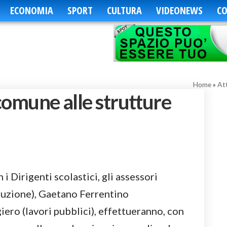
ECONOMIA
SPORT
CULTURA
VIDEONEWS
CO
Home
»
Att
 comune alle strutture
i Dirigenti scolastici, gli assessori
ruzione), Gaetano Ferrentino
ero (lavori pubblici), effettueranno, con