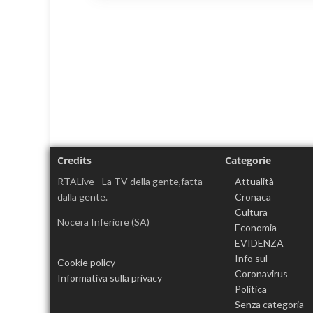
Credits
Categorie
RTALive - La TV della gente,fatta
Attualità
dalla gente.
Cronaca
Cultura
Nocera Inferiore (SA)
Economia
EVIDENZA
Info sul
Cookie policy
Coronavirus
Informativa sulla privacy
Politica
Senza categoria