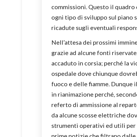
commissioni. Questo il quadro 
ogni tipo di sviluppo sul piano
ricadute sugli eventuali respons
Nell’attesa dei prossimi immin
grazie ad alcune fonti riservat
accaduto in corsia; perché la vi
ospedale dove chiunque dovrebb
fuoco e delle fiamme. Dunque i
in rianimazione perché, second
referto di ammissione al repart
da alcune scosse elettriche do
strumenti operativi ed utili pe
prime notizie che filtrano dalle