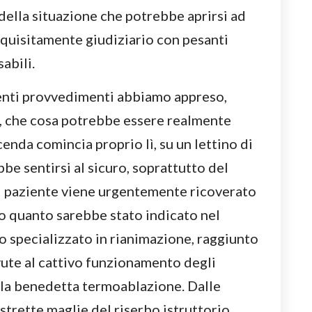
della situazione che potrebbe aprirsi ad
 squisitamente giudiziario con pesanti
abili.
enti provvedimenti abbiamo appreso,
e, che cosa potrebbe essere realmente
cenda comincia proprio lì, su un lettino di
e sentirsi al sicuro, soprattutto del
l paziente viene urgentemente ricoverato
o quanto sarebbe stato indicato nel
o specializzato in rianimazione, raggiunto
vute al cattivo funzionamento degli
r la benedetta termoablazione. Dalle
 strette maglie del riserbo istruttorio