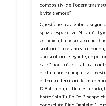
compositivi dell’opera trasmett
è vita e amore”.
Quest’opera avrebbe bisogno di u
spazio espositivo, Napoli”. Il g
ceramica, ha ricordato che Dino
scultori:” Lo erano sia il nonno,
uno scultore elegante, un pitto
caso”, non si è sottratto al con
particolare e complesso “mestier
paterna e territoriale, ma per i
D’Episcopo, critico letterario, 
batterista Tullio De Piscopo che
conosciuto Pino Daniele: ”Un m