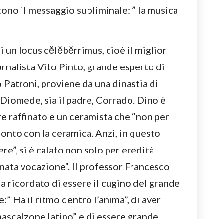
ono il messaggio subliminale: ” la musica
n locus cĕlĕbĕrrimus, cioè il miglior
iornalista Vito Pinto, grande esperto di
 Patroni, proviene da una dinastia di
 Diomede, sia il padre, Corrado. Dino è
re raffinato e un ceramista che “non per
fronto con la ceramica. Anzi, in questo
e”, si è calato non solo per eredità
nnata vocazione”. Il professor Francesco
ha ricordato di essere il cugino del grande
:” Ha il ritmo dentro l’anima”, di aver
ascalzone latino” e di essere grande