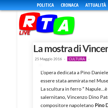
POLITICA
CRONACA
ATTUALITÀ
La mostra di Vince
25 Maggio 2016
-
CULTURA
-
L’opera dedicata a Pino Daniele 
essere stata ammirata nel Muse
La scultura in ferro “ Napule…è
salernitano, Vincenzo Dino Pat
compositore napoletano
Pino 