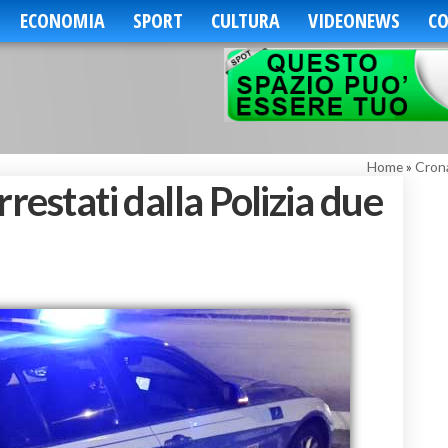
ECONOMIA
SPORT
CULTURA
VIDEONEWS
CO
Home
»
Cron
restati dalla Polizia due