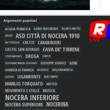
Argomenti popolari
ACQUA PUBBLICA
AGRO NOCERINO
ALLERTA METEO
ASD CITTÀ DI NOCERA 1910
ANGRI
CARABINIERI
CALCIO
BATTIPAGLIA
CAVA DE' TIRRENI
CASTEL SAN GIORGIO
DROGA
FURTO
CORONAVIRUS
GORI
GIUSEPPE GIUDICE
GIOVANNI MARIA CUOFANO
GUARDIA DI FINANZA
INQUINAMENTO
INCIDENTE
LEGAMBIENTE
MALTEMPO
LAVORO
MANLIO TORQUATO
METEO
MOVIMENTO 5 STELLE
MUSICA
NOCERA INFERIORE
NOCERINA
NOCERA SUPERIORE