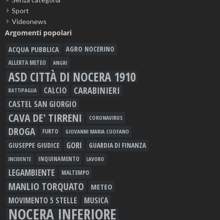
Sport
Videonews
Argomenti popolari
ACQUA PUBBLICA
AGRO NOCERINO
ALLERTA METEO
ANGRI
ASD CITTÀ DI NOCERA 1910
CARABINIERI
CALCIO
BATTIPAGLIA
CASTEL SAN GIORGIO
CAVA DE' TIRRENI
CORONAVIRUS
DROGA
FURTO
GIOVANNI MARIA CUOFANO
GORI
GIUSEPPE GIUDICE
GUARDIA DI FINANZA
INQUINAMENTO
LAVORO
INCIDENTE
LEGAMBIENTE
MALTEMPO
MANLIO TORQUATO
METEO
MOVIMENTO 5 STELLE
MUSICA
NOCERA INFERIORE