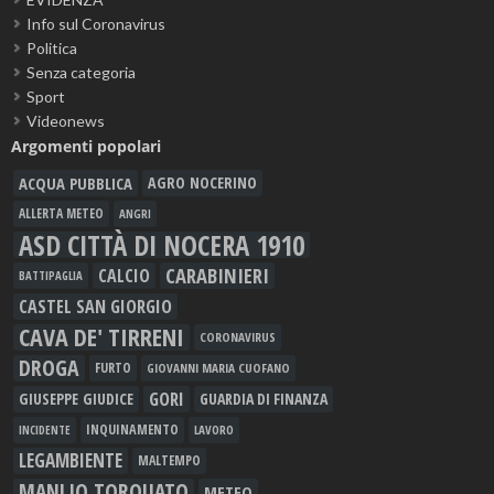
Info sul Coronavirus
Politica
Senza categoria
Sport
Videonews
Argomenti popolari
ACQUA PUBBLICA
AGRO NOCERINO
ALLERTA METEO
ANGRI
ASD CITTÀ DI NOCERA 1910
CARABINIERI
CALCIO
BATTIPAGLIA
CASTEL SAN GIORGIO
CAVA DE' TIRRENI
CORONAVIRUS
DROGA
FURTO
GIOVANNI MARIA CUOFANO
GORI
GIUSEPPE GIUDICE
GUARDIA DI FINANZA
INQUINAMENTO
LAVORO
INCIDENTE
LEGAMBIENTE
MALTEMPO
MANLIO TORQUATO
METEO