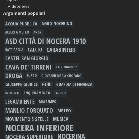
Videonews
Argomenti popolari
ACQUA PUBBLICA
AGRO NOCERINO
ALLERTA METEO
ANGRI
ASD CITTÀ DI NOCERA 1910
CARABINIERI
CALCIO
BATTIPAGLIA
CASTEL SAN GIORGIO
CAVA DE' TIRRENI
CORONAVIRUS
DROGA
FURTO
GIOVANNI MARIA CUOFANO
GORI
GIUSEPPE GIUDICE
GUARDIA DI FINANZA
INQUINAMENTO
LAVORO
INCIDENTE
LEGAMBIENTE
MALTEMPO
MANLIO TORQUATO
METEO
MOVIMENTO 5 STELLE
MUSICA
NOCERA INFERIORE
NOCERINA
NOCERA SUPERIORE