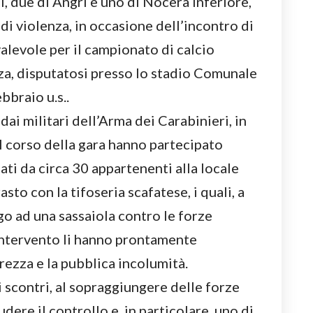
i, due di Angri e uno di Nocera Inferiore,
 di violenza, in occasione dell’incontro di
valevole per il campionato di calcio
nza, disputatosi presso lo stadio Comunale
bbraio u.s..
dai militari dell’Arma dei Carabinieri, in
l corso della gara hanno partecipato
ati da circa 30 appartenenti alla locale
sto con la tifoseria scafatese, i quali, a
go ad una sassaiola contro le forze
 intervento li hanno prontamente
urezza e la pubblica incolumità.
i scontri, al sopraggiungere delle forze
dere il controllo e, in particolare, uno di