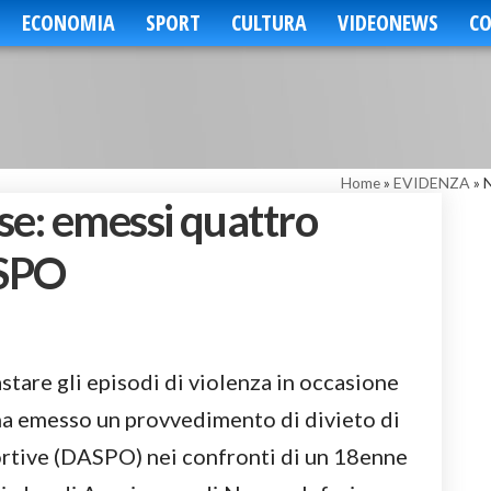
ECONOMIA
SPORT
CULTURA
VIDEONEWS
CO
Home
»
EVIDENZA
»
N
se: emessi quattro
ASPO
stare gli episodi di violenza in occasione
 ha emesso un provvedimento di divieto di
ortive (DASPO) nei confronti di un 18enne