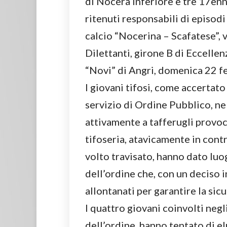
di Nocera Inferiore e tre 17enn
ritenuti responsabili di episodi
calcio “Nocerina – Scafatese”, 
Dilettanti, girone B di Eccelle
“Novi” di Angri, domenica 22 fe
I giovani tifosi, come accertato 
servizio di Ordine Pubblico, ne
attivamente a tafferugli provoc
tifoseria, atavicamente in contra
volto travisato, hanno dato luo
dell’ordine che, con un deciso
allontanati per garantire la sic
I quattro giovani coinvolti negl
dell’ordine, hanno tentato di elu