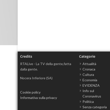
Credits
Categorie
RTALive - La TV della gente,fatta
Attualità
dalla gente.
Cronaca
Cultura
Nocera Inferiore (SA)
Economia
EVIDENZA
Info sul
Cookie policy
Coronavirus
Informativa sulla privacy
Politica
Senza categoria