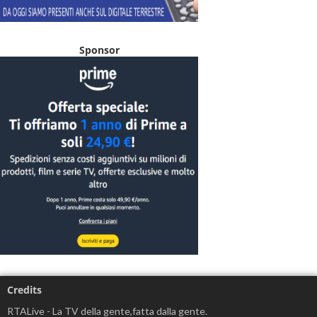
Sponsor
Credits
RTALive - La TV della gente,fatta dalla gente.