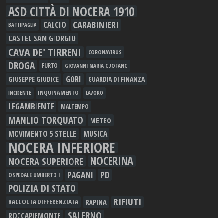
ASD CITTÀ DI NOCERA 1910
CARABINIERI
CALCIO
BATTIPAGLIA
CASTEL SAN GIORGIO
CAVA DE' TIRRENI
CORONAVIRUS
DROGA
FURTO
GIOVANNI MARIA CUOFANO
GORI
GIUSEPPE GIUDICE
GUARDIA DI FINANZA
INQUINAMENTO
LAVORO
INCIDENTE
LEGAMBIENTE
MALTEMPO
MANLIO TORQUATO
METEO
MOVIMENTO 5 STELLE
MUSICA
NOCERA INFERIORE
NOCERINA
NOCERA SUPERIORE
PAGANI
PD
OSPEDALE UMBERTO I
POLIZIA DI STATO
RIFIUTI
RAPINA
RACCOLTA DIFFERENZIATA
SALERNO
ROCCAPIEMONTE