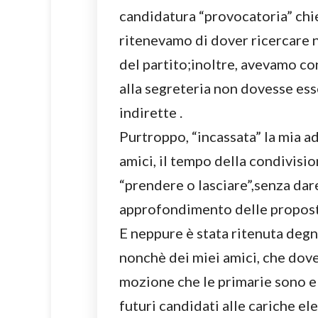
candidatura “provocatoria” chie
ritenevamo di dover ricercare n
del partito;inoltre, avevamo con
alla segreteria non dovesse ess
indirette .
Purtroppo, “incassata” la mia a
amici, il tempo della condivisio
“prendere o lasciare”,senza dare 
approfondimento delle propost
E neppure è stata ritenuta degn
nonchè dei miei amici, che dov
mozione che le primarie sono e 
futuri candidati alle cariche el