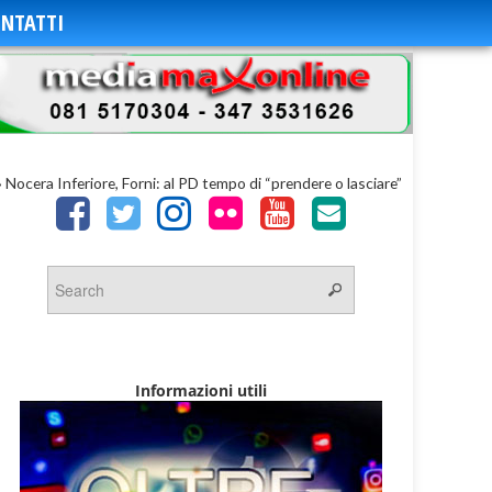
NTATTI
»
Nocera Inferiore, Forni: al PD tempo di “prendere o lasciare”
Informazioni utili