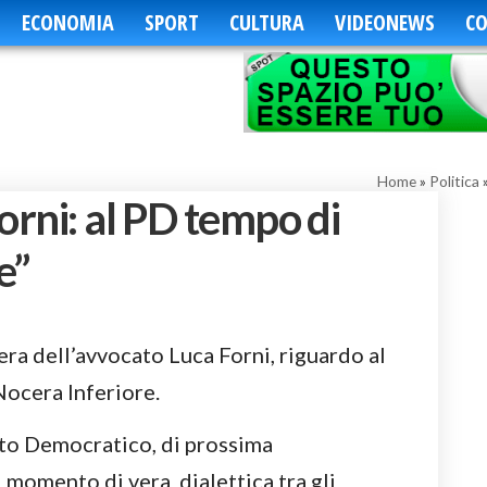
ECONOMIA
SPORT
CULTURA
VIDEONEWS
CO
Home
»
Politica
orni: al PD tempo di
e”
ra dell’avvocato Luca Forni, riguardo al
Nocera Inferiore.
ito Democratico, di prossima
l momento di vera dialettica tra gli