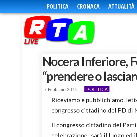
POLITICA
CRONACA
ATTUALITÀ
Nocera Inferiore, F
“prendere o lasciar
7 Febbraio 2015
-
POLITICA
-
Riceviamo e pubblichiamo, lette
congresso cittadino del PD di 
Il congresso cittadino del Part
celebrazione, sarà il luogo ed i