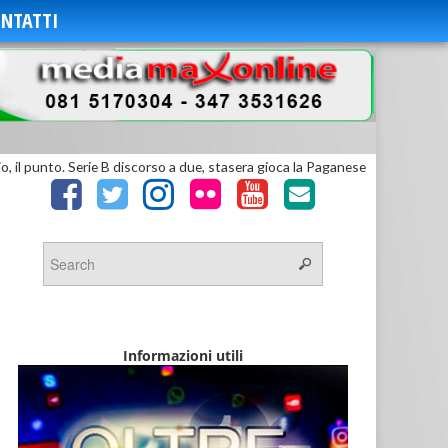
NTATTI
io, il punto. Serie B discorso a due, stasera gioca la Paganese
Informazioni utili