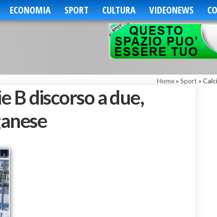
ECONOMIA
SPORT
CULTURA
VIDEONEWS
CO
Home
»
Sport
»
Calc
rie B discorso a due,
ganese