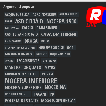
Argomenti popolari
ACQUA PUBBLICA
AGRO NOCERINO
ALLERTA METEO
ASD CITTÀ DI NOCERA 1910
ANGRI
CARABINIERI
CALCIO
BATTIPAGLIA
CAVA DE' TIRRENI
CASTEL SAN GIORGIO
DROGA
FURTO
CORONAVIRUS
GORI
GIUSEPPE GIUDICE
GIOVANNI MARIA CUOFANO
GUARDIA DI FINANZA
INQUINAMENTO
INCIDENTE
LEGAMBIENTE
MALTEMPO
LAVORO
MANLIO TORQUATO
METEO
MOVIMENTO 5 STELLE
MUSICA
NOCERA INFERIORE
NOCERINA
NOCERA SUPERIORE
PAGANI
PD
OSPEDALE UMBERTO I
POLIZIA DI STATO
RACCOLTA DIFFERENZIATA