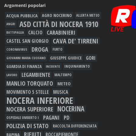
Argomenti popolari
ACQUA PUBBLICA
AGRO NOCERINO
ALLERTA METEO
ASD CITTÀ DI NOCERA 1910
ANGRI
CARABINIERI
CALCIO
BATTIPAGLIA
CAVA DE' TIRRENI
CASTEL SAN GIORGIO
DROGA
FURTO
CORONAVIRUS
GORI
GIUSEPPE GIUDICE
GIOVANNI MARIA CUOFANO
GUARDIA DI FINANZA
INQUINAMENTO
INCIDENTE
LEGAMBIENTE
MALTEMPO
LAVORO
MANLIO TORQUATO
METEO
MOVIMENTO 5 STELLE
MUSICA
NOCERA INFERIORE
NOCERINA
NOCERA SUPERIORE
PAGANI
PD
OSPEDALE UMBERTO I
POLIZIA DI STATO
RACCOLTA DIFFERENZIATA
RIFIUTI
RAPINA
ROCCAPIEMONTE