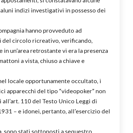
e appostamenti, si constatavano alcune
aluni indizi investigativi in possesso dei
 Compagnia hanno provveduto ad
i del circolo ricreativo, verificando,
e in un’area retrostante vi era la presenza
mattoni a vista, chiuso a chiave e
nel locale opportunamente occultato, i
ici apparecchi del tipo “videopoker” non
i all’art. 110 del Testo Unico Leggi di
931 – e idonei, pertanto, all’esercizio del
ia, sono stati sottoposti a sequestro