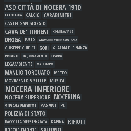
ASD CITTÀ DI NOCERA 1910
CARABINIERI
CALCIO
BATTIPAGLIA
CASTEL SAN GIORGIO
CAVA DE' TIRRENI
CORONAVIRUS
DROGA
FURTO
GIOVANNI MARIA CUOFANO
GORI
GIUSEPPE GIUDICE
GUARDIA DI FINANZA
INQUINAMENTO
LAVORO
INCIDENTE
LEGAMBIENTE
MALTEMPO
MANLIO TORQUATO
METEO
MOVIMENTO 5 STELLE
MUSICA
NOCERA INFERIORE
NOCERINA
NOCERA SUPERIORE
PAGANI
PD
OSPEDALE UMBERTO I
POLIZIA DI STATO
RIFIUTI
RAPINA
RACCOLTA DIFFERENZIATA
SALERNO
ROCCAPIEMONTE