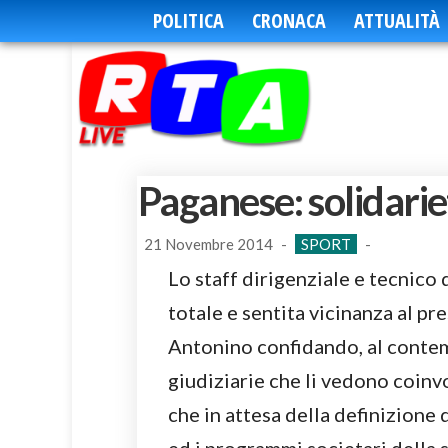
POLITICA
CRONACA
ATTUALITÀ
Paganese: solidarie
21 Novembre 2014
-
SPORT
-
Lo staff dirigenziale e tecnic
totale e sentita vicinanza al pr
Antonino confidando, al contem
giudiziarie che li vedono coinv
che in attesa della definizione 