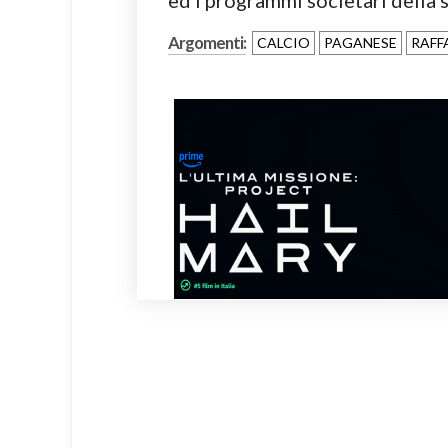
ed i programmi societari della 
Argomenti:
CALCIO
PAGANESE
RAFF