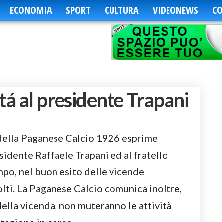
ECONOMIA
SPORT
CULTURA
VIDEONEWS
CO
tá al presidente Trapani
o della Paganese Calcio 1926 esprime
esidente Raffaele Trapani ed al fratello
po, nel buon esito delle vicende
olti. La Paganese Calcio comunica inoltre,
della vicenda, non muteranno le attività