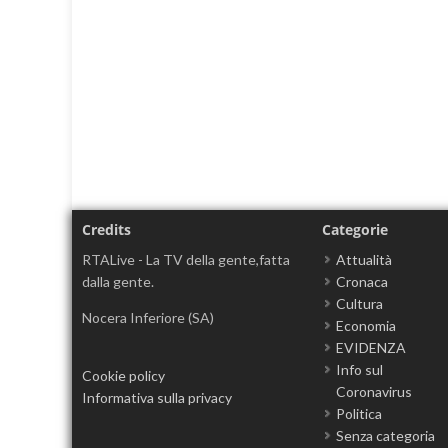
Credits
Categorie
RTALive - La TV della gente,fatta
Attualità
dalla gente.
Cronaca
Cultura
Nocera Inferiore (SA)
Economia
EVIDENZA
Info sul
Cookie policy
Coronavirus
Informativa sulla privacy
Politica
Senza categoria