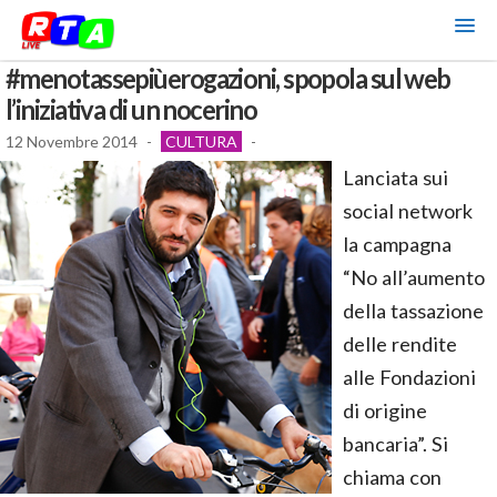
#menotassepiùerogazioni, spopola sul web
l’iniziativa di un nocerino
12 Novembre 2014
-
CULTURA
-
Lanciata sui
social network
la campagna
“No all’aumento
della tassazione
delle rendite
alle Fondazioni
di origine
bancaria”. Si
chiama con