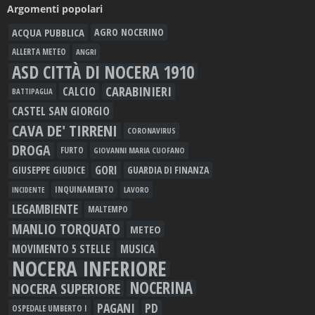
Argomenti popolari
ACQUA PUBBLICA
AGRO NOCERINO
ALLERTA METEO
ANGRI
ASD CITTÀ DI NOCERA 1910
CARABINIERI
CALCIO
BATTIPAGLIA
CASTEL SAN GIORGIO
CAVA DE' TIRRENI
CORONAVIRUS
DROGA
FURTO
GIOVANNI MARIA CUOFANO
GORI
GIUSEPPE GIUDICE
GUARDIA DI FINANZA
INQUINAMENTO
LAVORO
INCIDENTE
LEGAMBIENTE
MALTEMPO
MANLIO TORQUATO
METEO
MOVIMENTO 5 STELLE
MUSICA
NOCERA INFERIORE
NOCERINA
NOCERA SUPERIORE
PAGANI
PD
OSPEDALE UMBERTO I