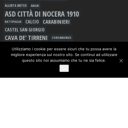
ALLERTA METEO
ANGRI
ASD CITTÀ DI NOCERA 1910
CARABINIERI
CALCIO
BATTIPAGLIA
CASTEL SAN GIORGIO
CAVA DE' TIRRENI
CORONAVIRUS
DROGA
FURTO
GIOVANNI MARIA CUOFANO
Utilizziamo i cookie per essere sicuri che tu possa avere la
GORI
GIUSEPPE GIUDICE
GUARDIA DI FINANZA
migliore esperienza sul nostro sito. Se continui ad utilizzare
questo sito noi assumiamo che tu ne sia felice.
INQUINAMENTO
LAVORO
INCIDENTE
Ok
LEGAMBIENTE
MALTEMPO
MANLIO TORQUATO
METEO
MOVIMENTO 5 STELLE
MUSICA
NOCERA INFERIORE
NOCERINA
NOCERA SUPERIORE
PAGANI
PD
OSPEDALE UMBERTO I
POLIZIA DI STATO
RIFIUTI
RAPINA
RACCOLTA DIFFERENZIATA