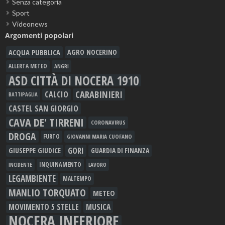
Senza categoria
Sport
Videonews
Argomenti popolari
ACQUA PUBBLICA
AGRO NOCERINO
ALLERTA METEO
ANGRI
ASD CITTÀ DI NOCERA 1910
CARABINIERI
CALCIO
BATTIPAGLIA
CASTEL SAN GIORGIO
CAVA DE' TIRRENI
CORONAVIRUS
DROGA
FURTO
GIOVANNI MARIA CUOFANO
GORI
GIUSEPPE GIUDICE
GUARDIA DI FINANZA
INQUINAMENTO
LAVORO
INCIDENTE
LEGAMBIENTE
MALTEMPO
MANLIO TORQUATO
METEO
MOVIMENTO 5 STELLE
MUSICA
NOCERA INFERIORE