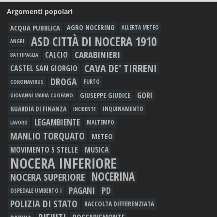
Argomenti popolari
ACQUA PUBBLICA
AGRO NOCERINO
ALLERTA METEO
ASD CITTÀ DI NOCERA 1910
ANGRI
CARABINIERI
CALCIO
BATTIPAGLIA
CAVA DE' TIRRENI
CASTEL SAN GIORGIO
DROGA
FURTO
CORONAVIRUS
GORI
GIUSEPPE GIUDICE
GIOVANNI MARIA CUOFANO
GUARDIA DI FINANZA
INQUINAMENTO
INCIDENTE
LEGAMBIENTE
MALTEMPO
LAVORO
MANLIO TORQUATO
METEO
MOVIMENTO 5 STELLE
MUSICA
NOCERA INFERIORE
NOCERINA
NOCERA SUPERIORE
PAGANI
PD
OSPEDALE UMBERTO I
POLIZIA DI STATO
RACCOLTA DIFFERENZIATA