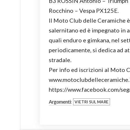
B3 ROSSIN Antonio – Triumph
Rocchino – Vespa PX125E.
Il Moto Club delle Ceramiche è
salernitano ed è impegnato in at
quali enduro e gimkana, nel set
periodicamente, si dedica ad at
stradale.
Per info ed iscrizioni al Moto
www.motoclubdelleceramiche.i
https://www.facebook.com/segr
Argomenti:
VIETRI SUL MARE