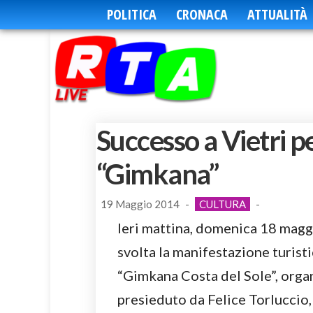
POLITICA
CRONACA
ATTUALITÀ
Successo a Vietri 
“Gimkana”
19 Maggio 2014
-
CULTURA
-
Ieri mattina, domenica 18 maggi
svolta la manifestazione turist
“Gimkana Costa del Sole”, orga
presieduto da Felice Torluccio,