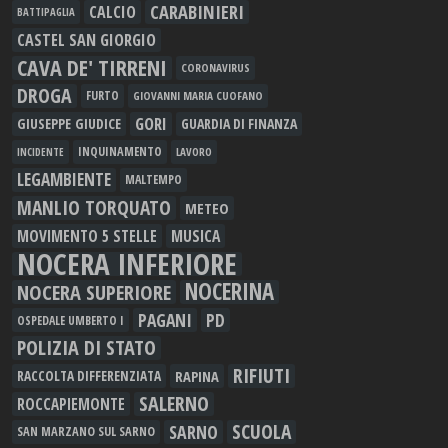
CARABINIERI
CALCIO
BATTIPAGLIA
CASTEL SAN GIORGIO
CAVA DE' TIRRENI
CORONAVIRUS
DROGA
FURTO
GIOVANNI MARIA CUOFANO
GORI
GIUSEPPE GIUDICE
GUARDIA DI FINANZA
INQUINAMENTO
LAVORO
INCIDENTE
LEGAMBIENTE
MALTEMPO
MANLIO TORQUATO
METEO
MOVIMENTO 5 STELLE
MUSICA
NOCERA INFERIORE
NOCERINA
NOCERA SUPERIORE
PAGANI
PD
OSPEDALE UMBERTO I
POLIZIA DI STATO
RIFIUTI
RAPINA
RACCOLTA DIFFERENZIATA
SALERNO
ROCCAPIEMONTE
SCUOLA
SARNO
SAN MARZANO SUL SARNO