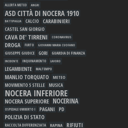
ALLERTA METEO
ANGRI
ASD CITTÀ DI NOCERA 1910
CARABINIERI
CALCIO
BATTIPAGLIA
CASTEL SAN GIORGIO
CAVA DE' TIRRENI
CORONAVIRUS
DROGA
FURTO
GIOVANNI MARIA CUOFANO
GORI
GIUSEPPE GIUDICE
GUARDIA DI FINANZA
INQUINAMENTO
LAVORO
INCIDENTE
LEGAMBIENTE
MALTEMPO
MANLIO TORQUATO
METEO
MOVIMENTO 5 STELLE
MUSICA
NOCERA INFERIORE
NOCERINA
NOCERA SUPERIORE
PAGANI
PD
OSPEDALE UMBERTO I
POLIZIA DI STATO
RIFIUTI
RAPINA
RACCOLTA DIFFERENZIATA