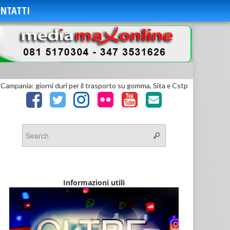
NTATTI
»
Campania: giorni duri per il trasporto su gomma, Sita e Cstp
Informazioni utili