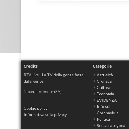
Credits
Categorie
RTALive - La TV della gente,fatta
Attualità
dalla gente.
Cronaca
Cultura
Nocera Inferiore (SA)
Economia
EVIDENZA
Info sul
Cookie policy
Coronavirus
Informativa sulla privacy
Politica
Senza categoria