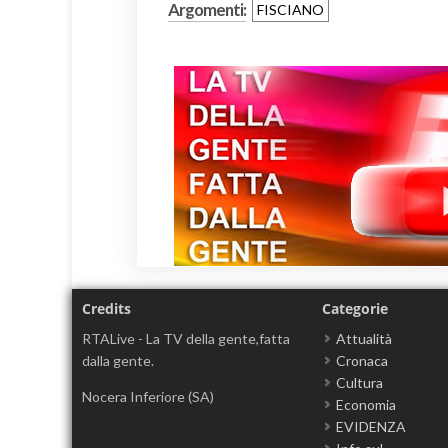
Argomenti:
FISCIANO
Credits
Categorie
RTALive - La TV della gente,fatta
Attualità
dalla gente.
Cronaca
Cultura
Nocera Inferiore (SA)
Economia
EVIDENZA