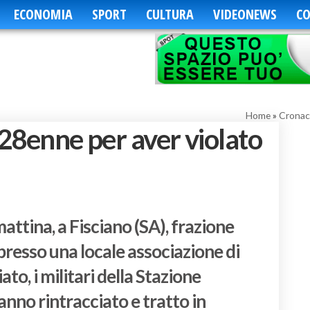
ECONOMIA
SPORT
CULTURA
VIDEONEWS
CO
Home
»
Cronac
 28enne per aver violato
ttina, a Fisciano (SA), frazione
presso una locale associazione di
ato, i militari della Stazione
anno rintracciato e tratto in