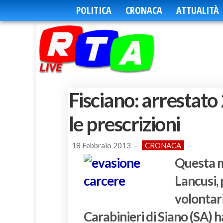
POLITICA
CRONACA
ATTUALITÀ
Fisciano: arrestato
le prescrizioni
18 Febbraio 2013
-
CRONACA
-
Questa ma
Lancusi, 
volontari
Carabinieri di Siano (SA) h